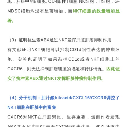
现，肝脏中的B细胞, CD4阳性T细胞 NK细胞，T细胞，G-
MDSC细胞均没有显著增加，而
NKT细胞的数量增加显
著。
（3）证明抗生素ABX通过NKT发挥肝脏肿瘤抑制作用
有文献证明NKT细胞可以抑制CD1d阳性表达的肿瘤细
胞。实验也证明了如果敲掉CD1d或者NKT细胞上的
CXCR6，则无法抑制肿瘤细胞的增殖和转移情况。
因此证
实了抗生素ABX通过NKT发挥肝脏肿瘤抑制作用。
（4）分子机制：胆汁酸bileacid/CXCL16/CXCR6调控了
NKT细胞在肝脏中的富集
CXCR6对NKT在肝脏聚集、生存重要，然而作者发现
ABX并不改变NKT表面CXCR6的表达量。然而肝脏中