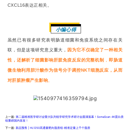
CXCL16表达正相关。
小编心得
虽然已有很多研究表明肠道细菌和免疫系统之间存在关
联，但是这项研究意义重大，
因为它不仅
确定
了一种
相关
性
，还
解析
了
细菌影响肝脏免疫反应
的完整
机制
，
即肠道
微生物利用胆汁酸作为信号分子调控NKT细胞反应，从而
对肝脏肿瘤产生影响
。
上一篇:
第二届精准医学研讨会暨大队列组学研究学术研讨会圆满落幕！SomaScan 4K蛋白质
组重磅国内首发！
下一篇:
新品预售 | HL1250高通量靶向脂质组-精准定量上千个脂质