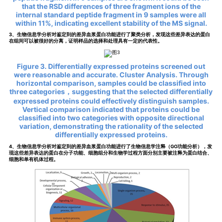
that the RSD differences of three fragment ions of the
internal standard peptide fragment in 9 samples were all
within 11%, indicating excellent stability of the MS signal.
3、生物信息学分析对鉴定到的差异血浆蛋白功能进行了聚类分析，发现这些差异表达的蛋白
在组间可以被很好的分离，证明样品的选择和处理具有一定的代表性。
Figure 3. Differentially expressed proteins screened out
were reasonable and accurate. Cluster Analysis. Through
horizontal comparison, samples could be classified into
three categories，suggesting that the selected differentially
expressed proteins could effectively distinguish samples.
Vertical comparison indicated that proteins could be
classified into two categories with opposite directional
variation, demonstrating the rationality of the selected
differentially expressed proteins.
4、生物信息学分析对鉴定到的差异血浆蛋白功能进行了生物信息学注释（GO功能分析），发
现这些差异表达的蛋白在分子功能、细胞组分和生物学过程方面分别主要被注释为蛋白结合、
细胞和单有机体过程。