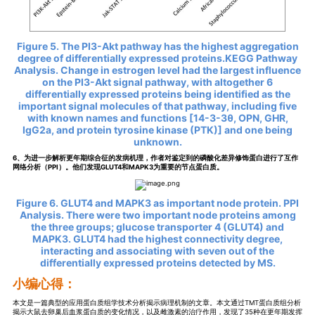
Figure 5. The PI3-Akt pathway has the highest aggregation
degree of differentially expressed proteins.KEGG Pathway
Analysis. Change in estrogen level had the largest influence
on the PI3-Akt signal pathway, with altogether 6
differentially expressed proteins being identified as the
important signal molecules of that pathway, including five
with known names and functions [14-3-3θ, OPN, GHR,
IgG2a, and protein tyrosine kinase (PTK)] and one being
unknown.
6、为进一步解析更年期综合征的发病机理，作者对鉴定到的磷酸化差异修饰蛋白进行了互作
网络分析（PPI）。他们发现GLUT4和MAPK3为重要的节点蛋白质。
Figure 6. GLUT4 and MAPK3 as important node protein. PPI
Analysis. There were two important node proteins among
the three groups; glucose transporter 4 (GLUT4) and
MAPK3. GLUT4 had the highest connectivity degree,
interacting and associating with seven out of the
differentially expressed proteins detected by MS.
小编心得：
本文是一篇典型的应用蛋白质组学技术分析揭示病理机制的文章。本文通过TMT蛋白质组分析
揭示大鼠去卵巢后血浆蛋白质的变化情况，以及雌激素的治疗作用，发现了35种在更年期发挥