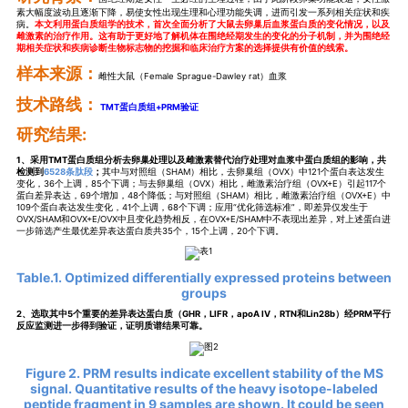
素大幅度波动且逐渐下降，易使女性出现生理和心理功能失调，进而引发一系列相关症状和疾
病。
本文利用蛋白质组学的技术，首次全面分析了大鼠去卵巢后血浆蛋白质的变化情况，以及
雌激素的治疗作用。这有助于更好地了解机体在围绝经期发生的变化的分子机制，并为围绝经
期相关症状和疾病诊断生物标志物的挖掘和临床治疗方案的选择提供有价值的线索。
样本来源：
雌性大鼠（Female Sprague-Dawley rat）血浆
技术路线：
TMT蛋白质组+PRM验证
研究结果:
1、采用TMT蛋白质组分析去卵巢处理以及雌激素替代治疗处理对血浆中蛋白质组的影响
，共
检测到
6528条肽段
；
其中与对照组（SHAM）相比，去卵巢组（OVX）中121个蛋白表达发生
变化，36个上调，85个下调；与去卵巢组（OVX）相比，雌激素治疗组（OVX+E）引起117个
蛋白差异表达，69个增加，48个降低；与对照组（SHAM）相比，雌激素治疗组（OVX+E）中
109个蛋白表达发生变化，41个上调，68个下调；应用“优化筛选标准”，即差异仅发生于
OVX/SHAM和OVX+E/OVX中且变化趋势相反，在OVX+E/SHAM中不表现出差异，对上述蛋白进
一步筛选产生最优差异表达蛋白质共35个，15个上调，20个下调。
Table.1. Optimized differentially expressed proteins between
groups
2、选取其中5个重要的差异表达蛋白质（GHR，LIFR，apoA IV，RTN和Lin28b）经PRM平行
反应监测进一步得到验证，证明质谱结果可靠。
Figure 2. PRM results indicate excellent stability of the MS
signal. Quantitative results of the heavy isotope-labeled
peptide fragment in 9 samples are shown. It could be seen