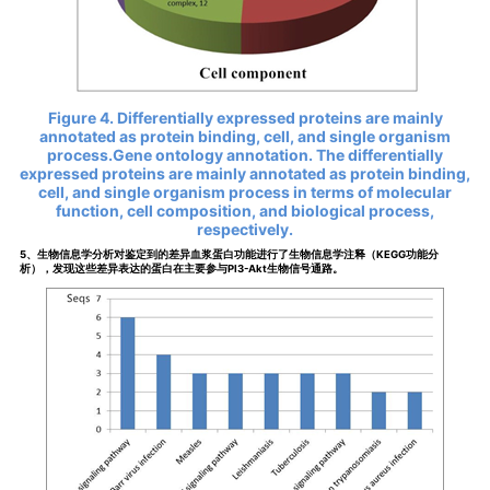
Figure 4. Differentially expressed proteins are mainly
annotated as protein binding, cell, and single organism
process.Gene ontology annotation. The differentially
expressed proteins are mainly annotated as protein binding,
cell, and single organism process in terms of molecular
function, cell composition, and biological process,
respectively.
5、生物信息学分析对鉴定到的差异血浆蛋白功能进行了生物信息学注释（KEGG功能分
析），发现这些差异表达的蛋白在主要参与PI3-Akt生物信号通路。