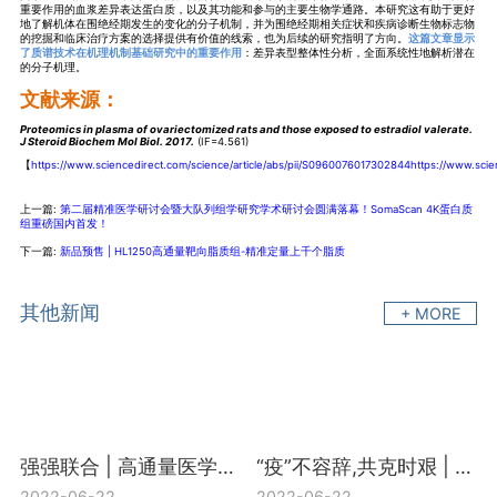
重要作用的血浆差异表达蛋白质，以及其功能和参与的主要生物学通路。本研究这有助于更好
地了解机体在围绝经期发生的变化的分子机制，并为围绝经期相关症状和疾病诊断生物标志物
的挖掘和临床治疗方案的选择提供有价值的线索，也为后续的研究指明了方向。
这篇文章显示
了质谱技术在机理机制基础研究中的重要作用
：差异表型整体性分析，全面系统性地解析潜在
的分子机理。
文献来源：
Proteomics in plasma of ovariectomized rats and those exposed to estradiol valerate.
J Steroid Biochem Mol Biol. 2017.
(IF=4.561)
【
https://www.sciencedirect.com/science/article/abs/pii/S0960076017302844https://www.scie
上一篇:
第二届精准医学研讨会暨大队列组学研究学术研讨会圆满落幕！SomaScan 4K蛋白质
组重磅国内首发！
下一篇:
新品预售 | HL1250高通量靶向脂质组-精准定量上千个脂质
其他新闻
+ MORE
强强联合 | 高通量医学靶向代谢组H650+宏基因组合促销活动开启
“疫”不容辞,共克时艰 | 中科新生命“新冠多组学研究支持计划”盛大启动
2022-06-22
2022-06-22