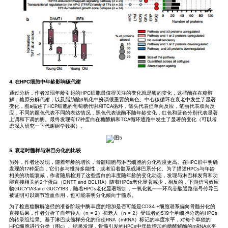
4. 在HPC细胞中年龄影响碳代谢
通过分析，作者发现年龄引起的HPC细胞最值得关注的变化就是酶的变化，这些酶在在糖酵
解，糖原分解代谢，以及脂肪酸β氧化中扮演很重要的角色。中心碳循环在衰老中发生了显著
变化，图a描述了HCP细胞的葡萄糖代谢和TCA循环，箭头代表但单向反应，笔画代表双向反
应，不同的颜色代表不同的表达情况，黑色代表该酶不随年龄变化，红色和蓝色分别代表显著
上调和下调的酶。最终发现有17种蛋白在糖酵解和TCA循环通路中发生了显著的变化（可以考
虑深入研究一下代谢组学数据）。
5. 衰老时髓样与淋巴分化的比较
另外，作者还发现，随着年龄的增长，骨髓细胞与淋巴细胞的分化程度更高。在HPC群中明确
发现的17种蛋白，它们参与维持多能性，或者沿着髓系或淋巴系分化。为了描述HPCs与年龄
相关的功能衰减，作者随后检测了这些蛋白的丰度随年龄的变化动态，发现与淋巴样发育和功
能直接相关的2个蛋白（DNTT and BCL11A）随着HPCs老化显著减少，相反的，下游信号效应
物GUCY1A3and GUCY1B3，随着HPCs老化显著增加，一氧化氮——环鸟苷酸通路信号传导已
被证明可以调节造血作用，也可能表明分化倾向于髓系。
为了检查糖酵解途径的准备阶段中酶丰度的增加是否可能是CD34 +细胞谱系偏向骨髓分化的
直接后果，作者分析了自年轻人（n = 2）和老人（n = 2）受试者的519个单细胞分选的HPCs
的转录组结果。基于淋巴或髓样分化的信使RNA（mRNA）标记的丰度水平，对每个单独的
HPC细胞进行分类（图c）。结果发现，骨髓引发的HPCs中年龄增加的糖酵解酶的mRNA水平