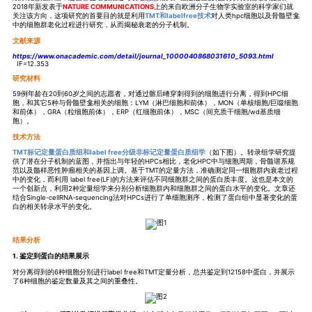
2018年新发表于
NATURE COMMUNICATIONS
上的来自欧洲分子生物学实验室的科学家们就
关注该方向，这项研究的首要目的就是利用
TMT和labelfree技术
对人类hpc细胞以及骨髓壁龛
中的细胞群老化过程进行研究，从而揭秘衰老的分子机制。
文献来源
https://www.onacademic.com/detail/journal_1000040868031610_5093.html
IF=12.353
研究材料
59例年龄在20到60岁之间的志愿者，对通过髂后嵴穿刺得到的细胞进行分离，得到HPC细
胞，和其它5种与骨髓壁龛相关的细胞：LYM（淋巴细胞和前体），MON（单核细胞/巨噬细胞
和前体），GRA（粒细胞前体），ERP（红细胞前体），MSC（间充质干细胞/wd基质细
胞）。
技术方法
TMT标记定量蛋白质组和label free分级非标记定量蛋白质组学
（如下图）。转录组学研究提
供了潜在分子机制的蓝图，并指出与年轻的HPCs相比，老化HPC中与细胞周期，骨髓谱系规
范以及髓样恶性肿瘤相关的基因上调。基于TMT的定量方法，准确测定同一细胞群内衰老过程
中的变化，而利用 label free(LF)的方法来评估不同细胞群之间的蛋白质丰度。这也是本文的
一个创新点，利用2种定量组学来分别分析细胞群内和细胞群之间的蛋白水平的变化。文章还
结合Single-cellRNA-sequencing法对HPCs进行了单细胞测序，检测了蛋白组中显著变化的蛋
白的相关转录水平的变化。
结果分析
1. 鉴定到蛋白的结果展示
对分离得到的6种细胞分别进行label free和TMT定量分析，总共鉴定到12158中蛋白，并展示
了6种细胞的鉴定数量及其之间的重叠性。