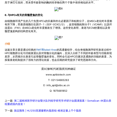
高于淋巴引发的，而未受年龄影响的酶的转录物在两个子集中保持相似的水平。
6. 与HPCs有关的骨髓壁龛的变化
由细胞微环境产生的几个负责HPCs的归巢和外出必要因子和粘附分子，在MSCs老化时丰度都
有所下降，而基质细胞衍生因子- 1（SDF-1/CXCL12），血管细胞粘附分子1（VCAM1）以及纤
连蛋白（FN1）在MSCs老化时丰度都发生了增强。这些变化表明，衰老与ECM的重组以及骨
髓壁龛架构的结构变化有关。
小结
这篇文章主要是通过经典的
TMT和label-free
的高通量组学，结合单细胞测序研究衰老过程中
HPC细胞群分化与功能衰退以及对骨髓分化的偏向，且深入分析了不同的年龄表型与功能表现
差异，从而揭示出衰老引起骨髓壁龛的变化，同时会引起HPC归巢涉及通路的功能的衰退，为
探索衰老机制提供了强有力的理论依据，也会后期的研究提供了研究思路和方向。
蛋白|修饰|代谢|脂质|结构确证
www.aptbiotech.com
T: 021-54665263
E: info_apt@sibs.ac.cn
Q: 1875681852
上一篇:
第二届精准医学研讨会暨大队列组学研究学术研讨会圆满落幕！SomaScan 4K蛋白质
组重磅国内首发！
下一篇:
新品预售 | HL1250高通量靶向脂质组-精准定量上千个脂质