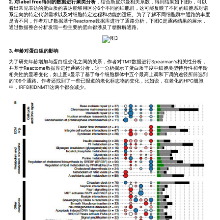
2. 对label free得到的数据进行聚类分析
，结合斯皮尔曼相关系数，得到结果如下图b，可以
看出常见表达的蛋白质的表达能够用区分6个不同的细胞群，这可能反映了不同的细胞系对谱
系定向的特定代谢需求以及对细胞特定过程和功能的适应。为了了解不同细胞群中通路的丰度
是否不同，作者对LF数据基于Reactome数据库进行了通路分析，下图C是通路结果的展示，
通过数据整合分析发现一些主要的蛋白都涉及了糖酵解通路。
3. 年龄对蛋白组的影响
为了研究年龄增加与蛋白组变化之间的关系，作者对TMT数据进行Spearman's相关性分析，
并基于Reactome数据库进行通路分析，这一分析揭示了蛋白质丰度中细胞类型特异性和年龄
相关性的显著变化，如上图a显示了基于每个细胞群体中五个最高上调和下调的途径所筛选到
的109个通路。作者还找到了一些已报道的老化标志物的变化，比如说，在老化的HPC细胞
中，IRF8和DNMT1这两个都会减少。