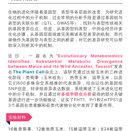
生物的进化伴随着基因型、表型等各层面的改变。为研究进
化过程中的分子机制，过去常用的分析手段是通过基因组与
表型的关联分析（QTL，GWAS等），找到与表型性状相关
的基因变异位点。但是，从基因型到表型，中间会经历许多
生化步骤，从基因层面很难完美阐述表型差异的机制。而代
谢物作为基因型与表型之间的桥梁，对它的差异研究可以帮
助深入剖析其中的机制。
近日，一篇名为“
Evolutionary Metabolomics
Identifies Substantial Metabolic Divergence
between Maize and its Wild Ancestor, Teosint
”发表
在
The Plant Cell
杂志上。该研究通过比较玉米的三种进
化阶段：类蜀黍（玉米祖先）、热带玉米、温带玉米，以及
它们600多株杂交系植株的代谢差异，结合以往的基因组
SNP信息、转录组差异表达数据，系统阐述了玉米进化过程
中的分子机制。并且通过对
多组学联合分析
获得的部分关键
基因进行进一步功能验证，证实了FHT1、Pr1和ZmTPS1这
3个基因在类黄酮和萜类代谢物分化中发挥了重要作用。
实验材料
16株类蜀黍、12株热带玉米、15株温带玉米；624株温带