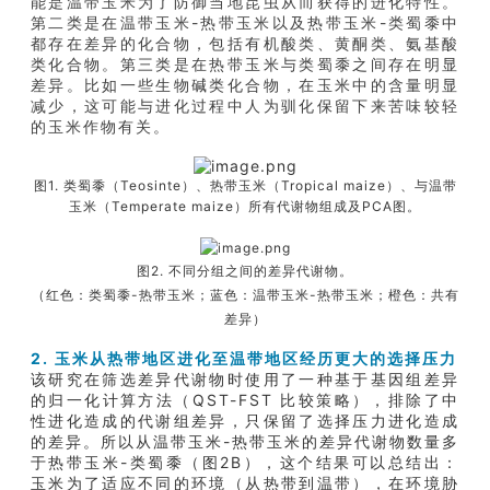
能是温带玉米为了防御当地昆虫从而获得的进化特性。
第二类是在温带玉米-热带玉米以及热带玉米-类蜀黍中
都存在差异的化合物，包括有机酸类、黄酮类、氨基酸
类化合物。第三类是在热带玉米与类蜀黍之间存在明显
差异。比如一些生物碱类化合物，在玉米中的含量明显
减少，这可能与进化过程中人为驯化保留下来苦味较轻
的玉米作物有关。
图1. 类蜀黍（Teosinte）、热带玉米（Tropical maize）、与温带
玉米（Temperate maize）所有代谢物组成及PCA图。
图2. 不同分组之间的差异代谢物。
（红色：类蜀黍-热带玉米；蓝色：温带玉米-热带玉米；橙色：共有
差异）
2. 玉米从热带地区进化至温带地区经历更大的选择压力
该研究在筛选差异代谢物时使用了一种基于基因组差异
的归一化计算方法（QST-FST 比较策略），排除了中
性进化造成的代谢组差异，只保留了选择压力进化造成
的差异。所以从温带玉米-热带玉米的差异代谢物数量多
于热带玉米-类蜀黍（图2B），这个结果可以总结出：
玉米为了适应不同的环境（从热带到温带），在环境胁