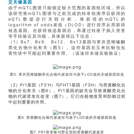
定关键基因
由于mQTL图谱只能锁定较大范围的基因组区域，所以
该研究将mQTL图谱与之前完成的转录组测序后获得的
eQTL数据进行关联分析，将获得的mQTL的
logarithm of odds差值（DLOD）进行排序从而获得
候选基因。在获得候选基因后，再通过转座子插入突变
等手段验证其功能，具体获得以下信息：
（1）Bx7、Bx9、 Bx12、 Bx13基因与苯并恶唑嗪酮
类化合物分化有关（图5）。这些基因在玉米抗蚜虫虫
害性状中可能起到重要作用。（该途径未做实验验证）
图5. 苯并恶唑嗪酮类化合物代谢途径与基于LOD值的关键基因筛选
（2）Pr1基因（F3‘H）与FHT1基因（F3H）与类黄酮化合
物的分化有关（图6）。Pr1基因的缺失会导致黄酮类化合
物的代谢谱发生改变（图7）。它们在植物发育和防御过程
中起到重要的作用。
图6. 类黄酮化合物代谢途径与基于LOD值的关键基因筛选
图7. PR1突变株与野生型的类黄酮代谢差异