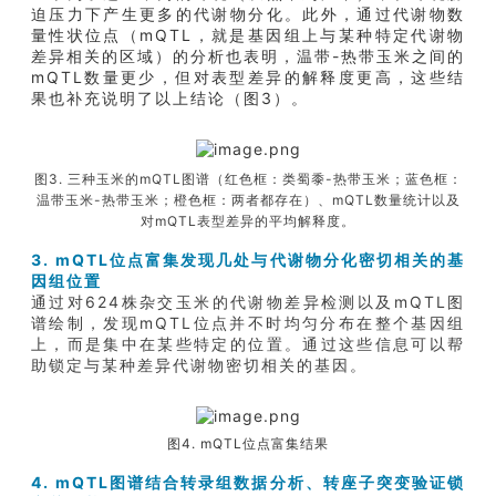
迫压力下产生更多的代谢物分化。此外，通过代谢物数
量性状位点（mQTL，就是基因组上与某种特定代谢物
差异相关的区域）的分析也表明，温带-热带玉米之间的
mQTL数量更少，但对表型差异的解释度更高，这些结
果也补充说明了以上结论（图3）。
图3. 三种玉米的mQTL图谱（红色框：类蜀黍-热带玉米；蓝色框：
温带玉米-热带玉米；橙色框：两者都存在）、mQTL数量统计以及
对mQTL表型差异的平均解释度。
3. mQTL位点富集发现几处与代谢物分化密切相关的基
因组位置
通过对624株杂交玉米的代谢物差异检测以及mQTL图
谱绘制，发现mQTL位点并不时均匀分布在整个基因组
上，而是集中在某些特定的位置。通过这些信息可以帮
助锁定与某种差异代谢物密切相关的基因。
图4. mQTL位点富集结果
4. mQTL图谱结合转录组数据分析、转座子突变验证锁