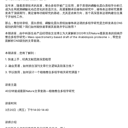
近年来，随着质谱技术的发展，整合多组学被广泛应用，基于质谱的磷酸化蛋白质组学分析已
成为全局观测磷酸化动态变化的首选方法。高通量翻译后修饰的研究中，修饰表达谱研究屡屡
发表于顶级期刊，奠定修饰功能研究的基础，尤其是农林方向，首个高深度表达谱构建往往属
于开创性工作。
那么，整合转录组、蛋白质组、磷酸化蛋白质组如修饰表达谱的多组学研究是怎样发表在CNS
级别的期刊呢？我们如何能快速掌握其套路并学以致用？
本期讲座，由中科新生命产品经理徐文佳博士为大家解析2020年3月Nature最新发表的拟南芥
整合多组学研究< Mass-spectrometry-based draft of the Arabidopsis proteome >，帮您全
面解析CNS级别的文章套路。
本期讲座，您将了解到：
1. 快速上手，经典文献思路深度梳理
2. 融会贯通，如何抓住顶刊文章行文逻辑及段落主线？
3. 学以致用，如何设计一个植物整合多组学相关研究课题？
讲座主题
40分钟速成最新Nature文章套路—植物整合多组学研究
讲座时间
3月20日（周五）下午14:00-14:40
讲师介绍