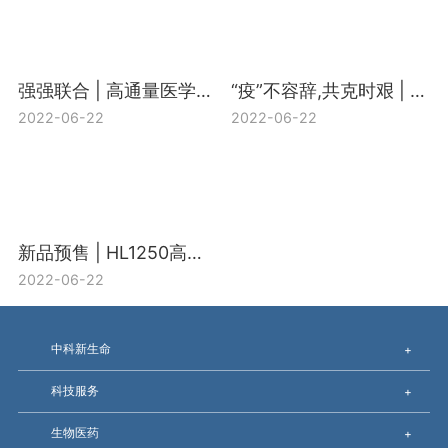
强强联合 | 高通量医学靶向代谢组H650+宏基因组合促销活动开启
“疫”不容辞,共克时艰 | 中科新生命“新冠多组学研究支持计划”盛大启动
2022-06-22
2022-06-22
新品预售 | HL1250高通量靶向脂质组-精准定量上千个脂质
2022-06-22
中科新生命
+
科技服务
+
生物医药
+