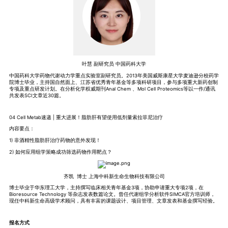
叶慧 副研究员 中国药科大学
中国药科大学药物代谢动力学重点实验室副研究员。2013年美国威斯康星大学麦迪逊分校药学
院博士毕业，主持国自然面上、江苏省优秀青年基金等多项科研项目，参与多项重大新药创制
专项及重点研发计划。在分析化学权威期刊Anal Chem 、Mol Cell Proteomics等以一作/通讯
共发表SCI文章近30篇。
04 Cell Metab速递 | 重大进展！脂肪肝有望使用低剂量索拉菲尼治疗
内容要点：
1) 非酒精性脂肪肝治疗药物的意外发现！
2) 如何应用组学策略成功筛选药物作用靶点？
齐凯 博士 上海中科新生命生物科技有限公司
博士毕业于华东理工大学，主持撰写临床相关青年基金3项，协助申请重大专项2项，在
Bioresource Technology 等杂志发表数篇论文。曾任代谢组学分析软件SIMCA官方培训师，
现任中科新生命高级学术顾问，具有丰富的课题设计、项目管理、文章发表和基金撰写经验。
报名方式