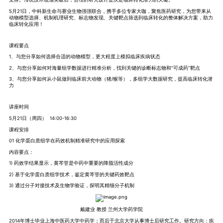
5月21日，中科新生命与赛业生物强强联合，携手多位专家大咖，聚焦医药研究，为您带来从
动物模型选择、机制机理研究、标志物发现、关键靶点筛选到临床转化的整体解决方案，助力
临床转化应用！
课程要点
1、与您分享如何选择合适的动物模型，更大程度上模拟临床疾病状态
2、与您分享如何对海量组学数据进行精准分析，找到关键的诊断标志物和“可成药”靶点
3、与您分享如何从小鼠做到临床前大动物（猪/猴等），多组学大数据研究，提高临床转化潜
力
讲座时间
5月21日（周四） 14:00-16:30
课程安排
01 化学蛋白质组学在药效机制精准研究中的应用探索
内容要点：
1) 药效学结果显示，黄芩苷是中药中重要的降脂活性成分
2) 基于化学蛋白质组学技术，鉴定黄芩苷的关键药效靶点
3) 通过分子对接技术及生物学验证，探明其精细分子机制
戴建业 教授 兰州大学药学院
2014年博士毕业上海中医药大学中药学；而后于北京大学从事博士后研究工作。研究方向：疾