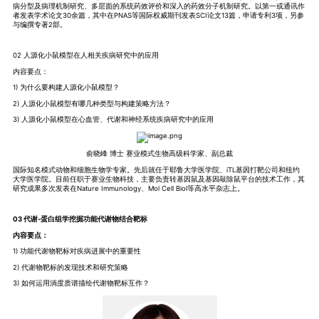
病分型及病理机制研究、多层面的系统药效评价和深入的药效分子机制研究。以第一或通讯作
者发表学术论文30余篇，其中在PNAS等国际权威期刊发表SCI论文13篇，申请专利3项，另参
与编撰专著2部。
02 人源化小鼠模型在人相关疾病研究中的应用
内容要点：
1) 为什么要构建人源化小鼠模型？
2) 人源化小鼠模型有哪几种类型与构建策略方法？
3) 人源化小鼠模型在心血管、代谢和神经系统疾病研究中的应用
俞晓峰 博士 赛业模式生物高级科学家、副总裁
国际知名模式动物和细胞生物学专家。先后就任于耶鲁大学医学院、iTL基因打靶公司和纽约
大学医学院。目前任职于赛业生物科技，主要负责转基因鼠及基因敲除鼠平台的技术工作，其
研究成果多次发表在Nature Immunology、Mol Cell Biol等高水平杂志上。
03 代谢-蛋白组学挖掘功能代谢物结合靶标
内容要点：
1) 功能代谢物靶标对疾病进展中的重要性
2) 代谢物靶标的发现技术和研究策略
3) 如何运用淌度质谱描绘代谢物靶标互作？