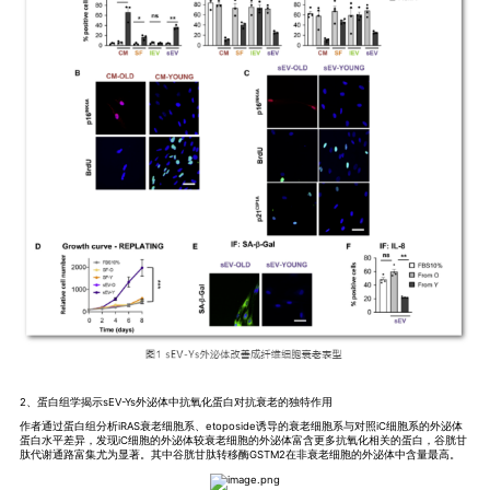
2、蛋白组学揭示sEV-Ys外泌体中抗氧化蛋白对抗衰老的独特作用
作者通过蛋白组分析iRAS衰老细胞系、etoposide诱导的衰老细胞系与对照iC细胞系的外泌体
蛋白水平差异，发现iC细胞的外泌体较衰老细胞的外泌体富含更多抗氧化相关的蛋白，谷胱甘
肽代谢通路富集尤为显著。其中谷胱甘肽转移酶GSTM2在非衰老细胞的外泌体中含量最高。