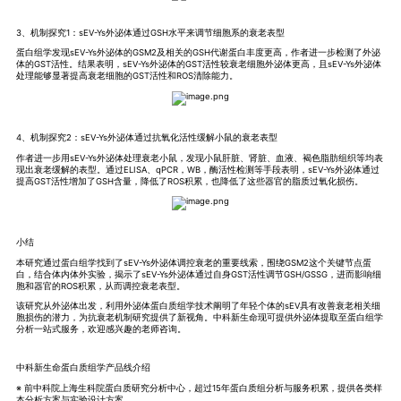
3、机制探究1：sEV-Ys外泌体通过GSH水平来调节细胞系的衰老表型
蛋白组学发现sEV-Ys外泌体的GSM2及相关的GSH代谢蛋白丰度更高，作者进一步检测了外泌
体的GST活性。结果表明，sEV-Ys外泌体的GST活性较衰老细胞外泌体更高，且sEV-Ys外泌体
处理能够显著提高衰老细胞的GST活性和ROS清除能力。
4、机制探究2：sEV-Ys外泌体通过抗氧化活性缓解小鼠的衰老表型
作者进一步用sEV-Ys外泌体处理衰老小鼠，发现小鼠肝脏、肾脏、血液、褐色脂肪组织等均表
现出衰老缓解的表型。通过ELISA、qPCR，WB，酶活性检测等手段表明，sEV-Ys外泌体通过
提高GST活性增加了GSH含量，降低了ROS积累，也降低了这些器官的脂质过氧化损伤。
小结
本研究通过蛋白组学找到了sEV-Ys外泌体调控衰老的重要线索，围绕GSM2这个关键节点蛋
白，结合体内体外实验，揭示了sEV-Ys外泌体通过自身GST活性调节GSH/GSSG，进而影响细
胞和器官的ROS积累，从而调控衰老表型。
该研究从外泌体出发，利用外泌体蛋白质组学技术阐明了年轻个体的sEV具有改善衰老相关细
胞损伤的潜力，为抗衰老机制研究提供了新视角。中科新生命现可提供外泌体提取至蛋白组学
分析一站式服务，欢迎感兴趣的老师咨询。
中科新生命蛋白质组学产品线介绍
※ 前中科院上海生科院蛋白质研究分析中心，超过15年蛋白质组分析与服务积累，提供各类样
本分析方案与实验设计方案。