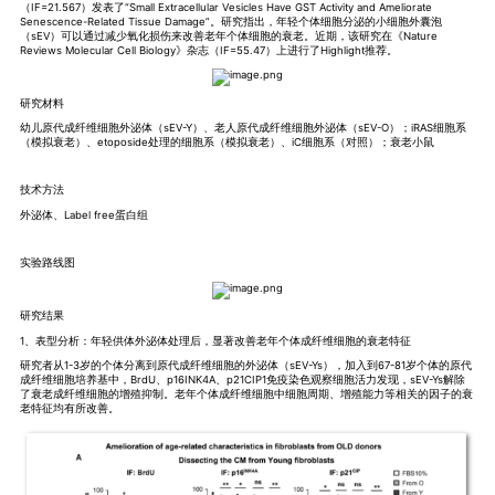
（IF=21.567）发表了“Small Extracellular Vesicles Have GST Activity and Ameliorate
Senescence-Related Tissue Damage”。研究指出，年轻个体细胞分泌的小细胞外囊泡
（sEV）可以通过减少氧化损伤来改善老年个体细胞的衰老。近期，该研究在《Nature
Reviews Molecular Cell Biology》杂志（IF=55.47）上进行了Highlight推荐。
研究材料
幼儿原代成纤维细胞外泌体（sEV-Y）、老人原代成纤维细胞外泌体（sEV-O）；iRAS细胞系
（模拟衰老）、etoposide处理的细胞系（模拟衰老）、iC细胞系（对照）；衰老小鼠
技术方法
外泌体、Label free蛋白组
实验路线图
研究结果
1、表型分析：年轻供体外泌体处理后，显著改善老年个体成纤维细胞的衰老特征
研究者从1-3岁的个体分离到原代成纤维细胞的外泌体（sEV-Ys），加入到67-81岁个体的原代
成纤维细胞培养基中，BrdU、p16INK4A、p21CIP1免疫染色观察细胞活力发现，sEV-Ys解除
了衰老成纤维细胞的增殖抑制。老年个体成纤维细胞中细胞周期、增殖能力等相关的因子的衰
老特征均有所改善。