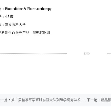
on
iomedicine & Pharmacotherapy
：4.545
位：遵义医科大学
中科新生命服务产品：非靶代谢组
END
上一篇：
第二届精准医学研讨会暨大队列组学研究学术研
下一篇：
新品预
讨会圆满落幕！SomaScan 4K蛋白质组重磅国内首
千个
发！