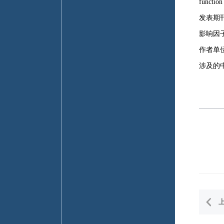
functi
发表期刊：B
影响因子
作者单
涉及的