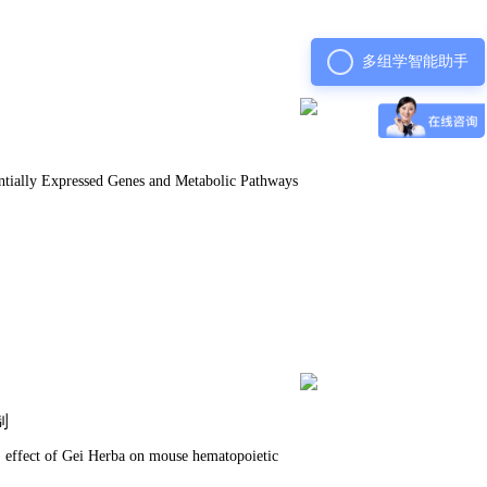
多组学智能助手
ntially Expressed Genes and Metabolic Pathways
制
effect of Gei Herba on mouse hematopoietic