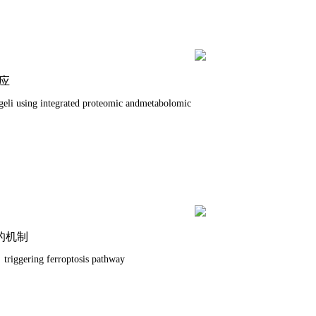
效应
egeli using integrated proteomic andmetabolomic
的机制
 triggering ferroptosis pathway