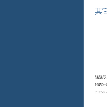
其
强强联
H65
2022-06