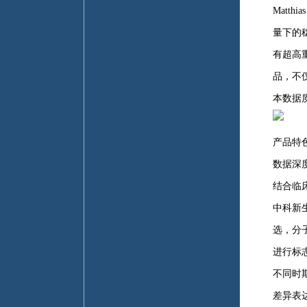
Matt
量下的
有超高
品，不
本数据
产品特
数据深
结合临
中科新
选，分
进行标
不同时
差异表