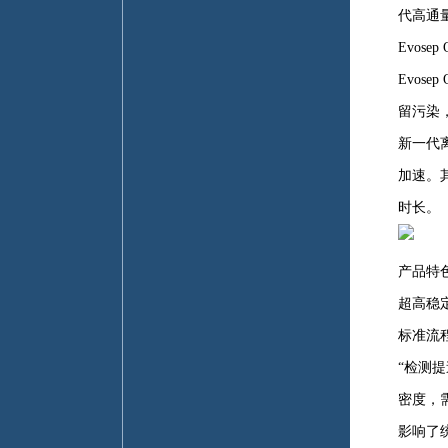
代高通
Evos
Evo
留污染
新一代离
加速。
时长。
产品特
超高稳
标准流
“检测
密度，
影响了