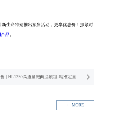
科新生命特别推出预售活动，更享优惠价！抓紧时
列产品
。
售 | HL1250高通量靶向脂质组-精准定量上
脂质
+ MORE