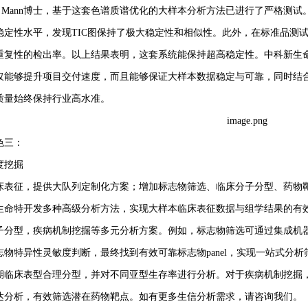
hias Mann博士，基于这套色谱质谱优化的大样本分析方法已进行了严格测试
稳定性水平，发现TIC图保持了极大稳定性和相似性。此外，在标准品测试中
重复性的检出率。以上结果表明，这套系统能保持超高稳定性。中科新生
仅能够提升项目交付速度，而且能够保证大样本数据稳定与可靠，同时结
质量始终保持行业高水准。
色三：
度挖掘
床表征，提供大队列定制化方案；增加标志物筛选、临床分子分型、药物
生命特开发多种高级分析方法，实现大样本临床表征数据与组学结果的有
子分型，疾病机制挖掘等多元分析方案。例如，标志物筛选可通过集成机器学
志物特异性灵敏度判断，最终找到有效可靠标志物panel，实现一站式分
期临床表型合理分型，并对不同亚型生存率进行分析。对于疾病机制挖掘，
达分析，有效筛选潜在药物靶点。如有更多生信分析需求，请咨询我们。