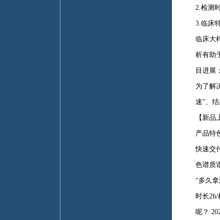
2.检
3.临
临床大
析有助
目进展
为了解
速”、
【新品
产品特
快速交
色谱质
“多久
时长2
呢？ 2