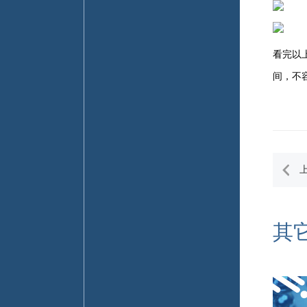
看完以
间，不
其