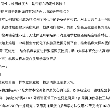
测时间长，检测难度大，是否存在稳定性风险？
床特征与组学数据如何有效结合，增加研究亮点？
样本队列研究已成为精准医疗时代下的必备研究模式。对上百甚至上千例
于从群体层面揭示疾病规律、找到治疗靶标。然而，实验及生信分析却给
；检测稳定性不佳，无法保证可靠结果；海量组学数据还要结合临床特征
决如上难题，中科新生命优化了实验及数据分析平台，推出临床大样本蛋
结果“更稳定”、结合临床表征进行数据深度挖掘，助力大样本研究步入高
上市】临床大样本蛋白质组学系列产品
色一：
付
谱双核升级，样本立到立检，检测周期压缩超50%。
拿到检测结果？”是大样本检测老师最关心的问题。按传统流程，往往是漫长
h/样，持续分析需400h！即质谱正常工作也要超两周！如果再加仪器校正
020年ACNO的一篇研究，采用高通量蛋白质组学方法仅用2.7天完成了1