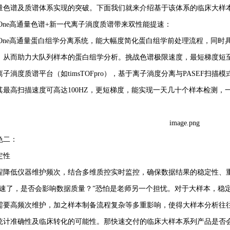
量色谱及质谱体系实现的突破。下面我们就来介绍基于该体系的临床大样
ep One高通量色谱+新一代离子淌度质谱带来双性能提速：
sep One高通量蛋白组学分离系统，能大幅度简化蛋白组学前处理流程，
，从而助力大队列样本的蛋白组学分析。挑战色谱极限速度，最短梯度短至4
子淌度质谱平台（如timsTOFpro），基于离子淌度分离与PASEF
其最高扫描速度可高达100HZ，更短梯度，能实现一天几十个样本检测，
色二：
定性
程降低仪器维护频次，结合多维质控实时监控，确保数据结果的稳定性、
提速了，是否会影响数据质量？”恐怕是老师另一个担忧。对于大样本，稳
需要高频次维护，加之样本制备流程复杂等多重影响，使得大样本分析往
统计准确性及临床转化的可能性。那快速交付的临床大样本系列产品是否