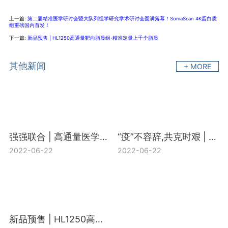
上一篇:
第二届精准医学研讨会暨大队列组学研究学术研讨会圆满落幕！SomaScan 4K蛋白质
组重磅国内首发！
下一篇:
新品预售 | HL1250高通量靶向脂质组-精准定量上千个脂质
其他新闻
+ MORE
强强联合 | 高通量医学靶向代谢组H650+宏基因组合促销活动开启
“疫”不容辞,共克时艰 | 中科新生命“新冠多组学研究支持计划”盛大启动
2022-06-22
2022-06-22
新品预售 | HL1250高通量靶向脂质组-精准定量上千个脂质