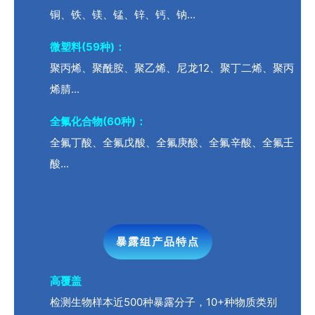
铜、铁、镁、锰、锌、钙、钠...
微塑料(59种)：
聚丙烯、聚酰胺、聚乙烯、尼龙12、聚丁二烯、聚丙
烯腈...
全氟化合物(60种)：
全氟丁酸、全氟戊酸、全氟庚酸、全氟辛酸、全氟壬
酸...
暴露组产品特点
高覆盖
检测生物样本近500种暴露
分子，10+种物质类别