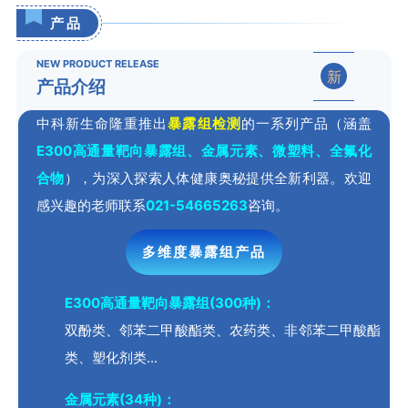
产品
NEW PRODUCT RELEASE
新
产品介绍
中科新生命隆重推出
暴露组检测
的一系列产品（涵盖
E300高通量靶向暴露组、金属元素、微塑料、全氟化
合物
），为深入探索人体健康奥秘提供全新利器。欢迎
感兴趣的老师联系
021-54665263
咨询。
多维度暴露组产品
E300高通量靶向暴露组(300种)：
双酚类、邻苯二甲酸酯类、农药类、非邻苯二甲酸酯
类、塑化剂类...
金属元素(34种)：