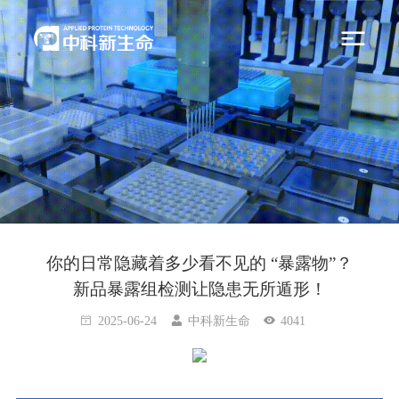
你的日常隐藏着多少看不见的 “暴露物”？
新品暴露组检测让隐患无所遁形！
2025-06-24
中科新生命
4041