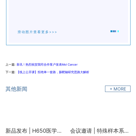
滑动图片查看更多>>>
上一篇:
喜讯！热烈祝贺我司合作客户发表Mol Cancer
下一篇:
【线上公开课】拒绝单一套路，肠靶轴研究思路大解析
其他新闻
+ MORE
新品发布 | H650医学高通量靶向代谢组助力科学研究
会议邀请 | 特殊样本系列蛋白质组解决方案