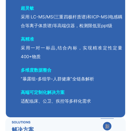
超灵敏
采用 LC-MS/MS(三重四极杆
质谱)和ICP-MS(电感耦
合
等离子体质谱)等高端仪器，
检测限低至ppt级
高精准
采用一对一标品,结合内标，
实现精准定性定量
400+物质
多维度数据整合
“暴露组-多组学-人群健康”
全链条解析
高端可定制化解决方案
适配临床、公卫、疾控等多样
化需求
SOLUTIONS
新
解决方案