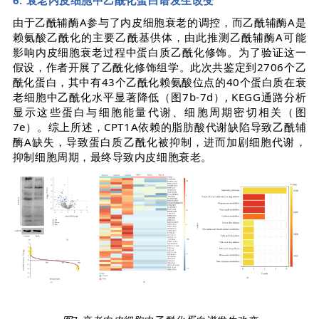
由于乙酰辅酶A参与了内皮细胞衰老的调控，而乙酰辅酶A是
赖氨酸乙酰化的主要乙酰基供体，由此推测乙酰辅酶A可能
影响内皮细胞衰老过程中蛋白质乙酰化修饰。为了验证这一
假设，作者开展了乙酰化修饰组学。此次共鉴定到2706个乙
酰化蛋白，其中有43个乙酰化赖氨酸位点的40个蛋白质在衰
老细胞中乙酰化水平显著降低（图7b-7d）, KEGG通路分析
显示这些蛋白与细胞能量代谢、细胞周期密切相关（图
7e）。综上所述，CPT1A依赖的脂肪酸代谢缺陷导致乙酰辅
酶A缺失，导致蛋白质乙酰化被抑制，进而加剧细胞代谢，
抑制细胞周期，最终导致内皮细胞衰老。