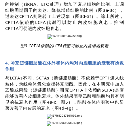
的抑制（siRNA、ETO处理）增加了衰老细胞的比例、上调
细胞周期因子的表达、降低增殖细胞的比例（图3a-3c），
过表达CPT1A则逆转了上述现象（图3d-3f）。综上所述，
CPT1A依赖的LCFA代谢可以防止内皮细胞衰老，抑制
CPT1A可促进内皮细胞衰老。
图3 CPT1A依赖的LCFA代谢可防止内皮细胞衰老
4. 补充短链脂肪酸在体外和体内均对内皮细胞的衰老有挽救
作用
与LCFAs不同，SCFAs（断链脂肪酸）不依赖于CPT1进入线
粒体，为线粒体氧化途径补充脂酰。因此，在本研究中加入
乙酸或丙酸（短链脂肪酸）研究CPT1A非依赖的SCFAs是否
能够改善内皮细胞衰老。体外结果表明乙酸和醋酸均具有明
显的抗衰老作用（图4a-c、图5），醋酸在体内实验中也显
著改善了内皮层的衰老（图4d-4g）。