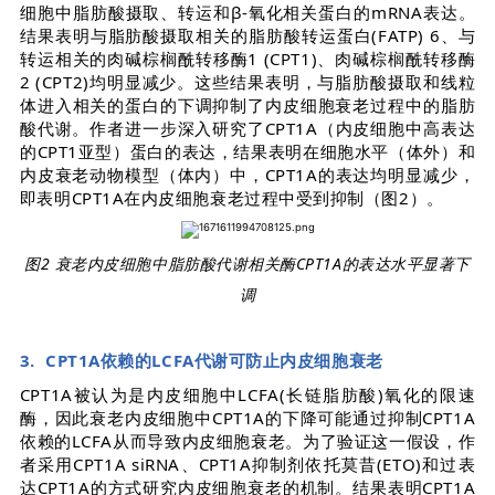
细胞中脂肪酸摄取、转运和β-氧化相关蛋白的mRNA表达。
结果表明与脂肪酸摄取相关的脂肪酸转运蛋白(FATP) 6、与
转运相关的肉碱棕榈酰转移酶1 (CPT1)、肉碱棕榈酰转移酶
2 (CPT2)均明显减少。这些结果表明，与脂肪酸摄取和线粒
体进入相关的蛋白的下调抑制了内皮细胞衰老过程中的脂肪
酸代谢。作者进一步深入研究了CPT1A（内皮细胞中高表达
的CPT1亚型）蛋白的表达，结果表明在细胞水平（体外）和
内皮衰老动物模型（体内）中，CPT1A的表达均明显减少，
即表明CPT1A在内皮细胞衰老过程中受到抑制（图2）
。
图2 衰老内皮细胞中脂肪酸代谢相关酶CPT1A的表达水平显著下
调
3. CPT1A依赖的LCFA代谢可防止内皮细胞衰老
CPT1A被认为是内皮细胞中LCFA(长链脂肪酸)氧化的限速
酶，因此衰老内皮细胞中CPT1A的下降可能通过抑制CPT1A
依赖的LCFA从而导致内皮细胞衰老。为了验证这一假设，作
者采用CPT1A siRNA、CPT1A抑制剂依托莫昔(ETO)和过表
达CPT1A的方式研究内皮细胞衰老的机制。结果表明CPT1A