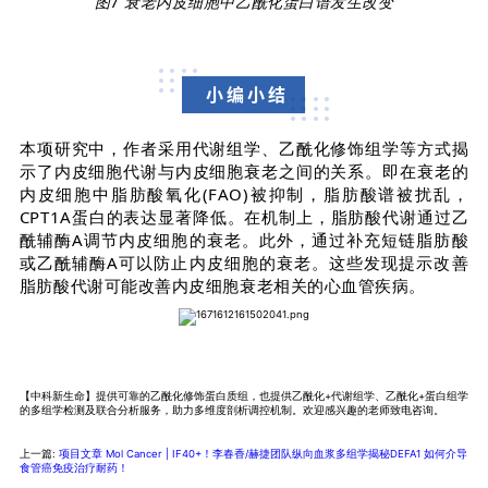
图
7
衰老内皮细胞中乙酰化蛋白谱发生改变
小编小结
本项研究中，作者采用代谢组学、乙酰化修饰组学等方式揭
示了内皮细胞代谢与内皮细胞衰老之间的关系。即在衰老的
内皮细胞中脂肪酸氧化(FAO)被抑制，脂肪酸谱被扰乱，
CPT1A蛋白的表达显著降低。在机制上，脂肪酸代谢通过乙
酰辅酶A调节内皮细胞的衰老。此外，通过补充短链脂肪酸
或乙酰辅酶A可以防止内皮细胞的衰老。这些发现提示改善
脂肪酸代谢可能改善内皮细胞衰老相关的心血管疾病。
【中科新生命】提供可靠的乙酰化修饰蛋白质组，也提供乙酰化+代谢组学、乙酰化+蛋白组学
的多组学检测及联合分析服务，助力多维度剖析调控机制。欢迎感兴趣的老师致电咨询。
上一篇:
项目文章 Mol Cancer | IF40+！李春香/赫捷团队纵向血浆多组学揭秘DEFA1 如何介导
食管癌免疫治疗耐药！