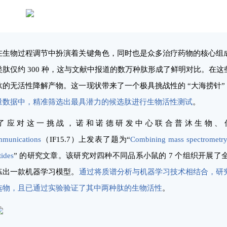
在生物过程调节中扮演着关键角色，同时也是众多治疗药物的核心组
类肽仅约 300 种，这与文献中报道的数万种肽形成了鲜明对比。在
肽的无活性降解产物。这一现状带来了一个极具挑战性的 “大海捞针” 
量数据中，精准筛选出最具潜力的候选肽进行生物活性测试
。
了应对这一挑战，诺和诺德研发中心联合普沐生物
munications
（IF15.7）上发表了题为“
Combining mass spectrometry 
tides
” 的研究文章。该研究对四种不同品系小鼠的 7 个组织开展
练出一款机器学习模型。
通过将质谱分析与机器学习技术相结合，研
选物，且已通过实验验证了其中两种肽的生物活性
。