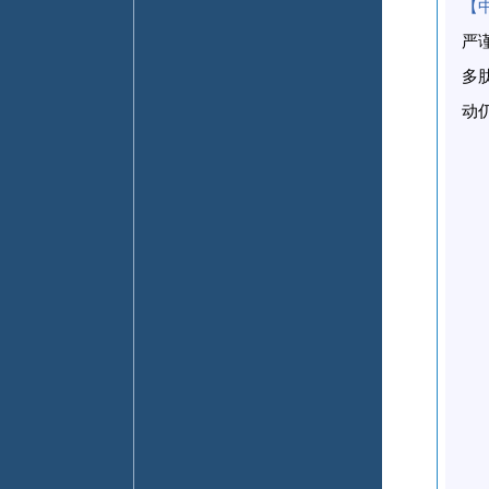
【
严
多
动