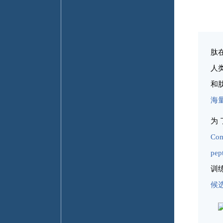
肽
人
和
海
为
Com
pep
训
候