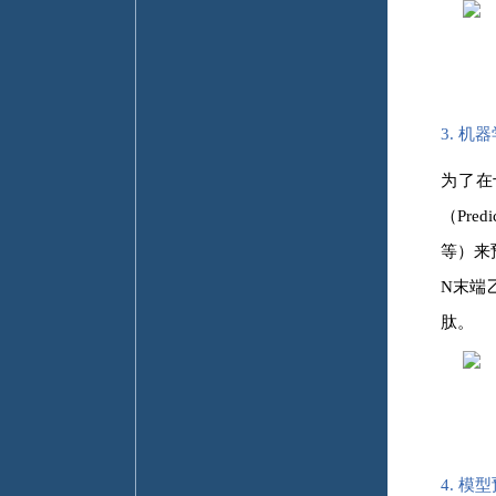
3. 
为了在
（Pre
等）来
N末端
肽。
4. 