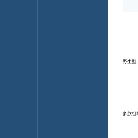
野生型
多肽组