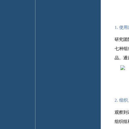
1. 
研究团
七种组
品。通
2. 
观察到
组织组