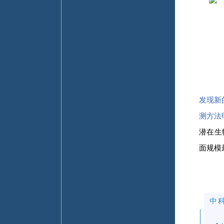
发现新
测方法
潜在生
面规模
中