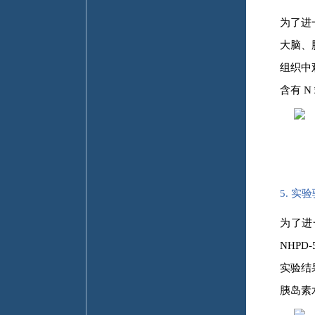
为了进
大脑、
组织中
含有 
5. 
为了进
NHP
实验结
胰岛素