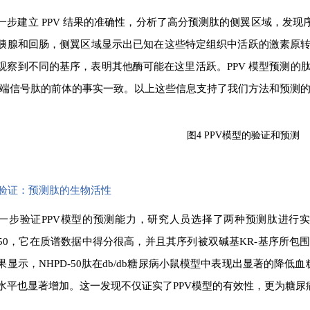
一步建立 PPV 结果的准确性，分析了高分预测肽的侧翼区域，发现
胰腺和回肠，侧翼区域显示出已知在这些特定组织中活跃的激素原
观察到不同的基序，表明其他酶可能在这里活跃。PPV 模型预测的
N 端信号肽的前体的事实一致。以上这些信息支持了我们方法和预测
图4 PPV模型的验证和预测
实验验证：预测肽的生物活性
一步验证PPV模型的预测能力，研究人员选择了两种预测肽进行实验验证。
D-50，它在质谱数据中得分很高，并且其序列被双碱基KR-基序所
果显示，NHPD-50肽在db/db糖尿病小鼠模型中表现出显著的降
水平也显著增加。这一发现不仅证实了PPV模型的有效性，更为糖尿