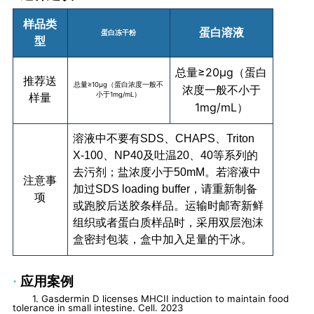
样品类
蛋白溶液
蛋白冻干粉
型
≥
20μg（蛋白
总量
推荐送
总量
≥10μg（蛋白浓度一般不
浓度一般不小于
小于1mg/mL）
样量
1mg/mL）
溶液中不要有SDS、CHAPS、Triton
X-100、NP40及吐温20、40等系列的
去污剂；盐浓度小于50mM。若溶液中
注意事
加过SDS loading buffer，请重新制备
项
或跑胶后送胶条样品。运输时邮寄新鲜
组织或者蛋白质样品时，采用双层泡沫
盒密封包装，盒中加入足量的干冰。
·
应用案例
1. Gasdermin D licenses MHCII induction to maintain food
tolerance in small intestine. Cell. 2023