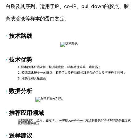
白质及其序列。适用于IP、co-IP、pull down的胶点、胶
条或溶液等样本的蛋白鉴定。
·
技术路线
·
技术优势
1. 样本数目不受限制：检测速度快，样本处理简单，通量高；
2. 较纯或比较单一的胶点、胶条蛋白质样品或相对复杂的蛋白质溶液样本均可；
3. 准确性和灵敏度高
·
数据分析
·
推荐应用领域
基础型研究：适用于鉴定IP、co-IP以及pull-down方法制备的SDS-PAGE胶条鉴定或
蛋白质溶液鉴定
·
送样建议