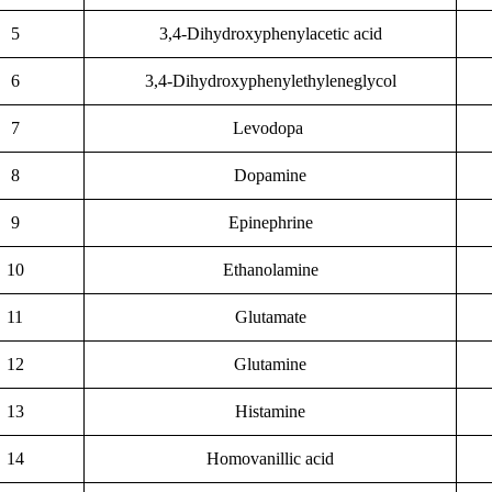
5
3,4-Dihydroxyphenylacetic acid
6
3,4-Dihydroxyphenylethyleneglycol
7
Levodopa
8
Dopamine
9
Epinephrine
10
Ethanolamine
11
Glutamate
12
Glutamine
13
Histamine
14
Homovanillic acid