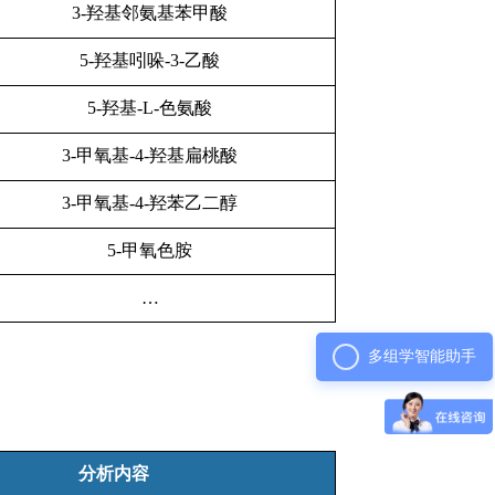
3-羟基邻氨基苯甲酸
5-羟基吲哚-3-乙酸
5-羟基-L-色氨酸
3-甲氧基-4-羟基扁桃酸
3-甲氧基-4-羟苯乙二醇
5-甲氧色胺
…
多组学智能助手
分析内容