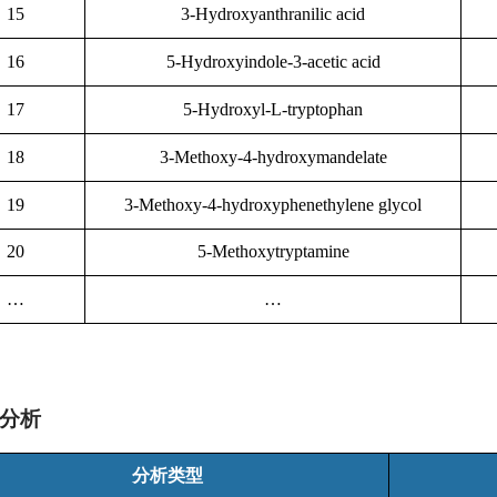
15
3-Hydroxyanthranilic acid
16
5-Hydroxyindole-3-acetic acid
17
5-Hydroxyl-L-tryptophan
18
3-Methoxy-4-hydroxymandelate
19
3-Methoxy-4-hydroxyphenethylene glycol
20
5-Methoxytryptamine
…
…
分析
分析类型