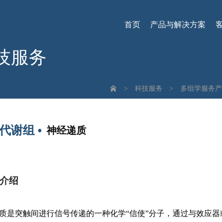
首页
产品与解决方案
技服务
>
科技服务
>
多组学服务产
代谢组 •
神经递质
介绍
质是突触间进行信号传递的一种化学“信使”分子，通过与效应