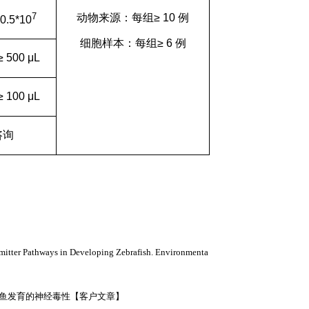
7
动物来源：每组≥
10
例
0.5*10
细胞样本：每组≥
6
例
≥
5
00
μ
L
≥
100
μ
L
咨询
itter Pathways in Developing Zebrafish. Environmenta
鱼发育的神经毒性【客户文章】