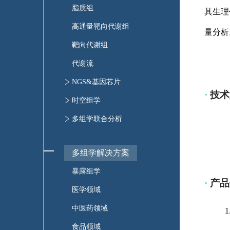
药物靶点蛋白质组
蛋白质修饰鉴定
脂质组
其生理
多肽组
靶向修饰蛋白质组
高通量靶向代谢组
量分析
靶向代谢组
代谢流
NGS&基因芯片
·
技术
转录组测序
时空组学
微生物组测序
单细胞测序
多组学联合分析
全外显子测序
单细胞蛋白质组
多组学解决方案
基因芯片
空间转录组
暴露组学
深度空间代谢组
·
产品
医学领域
空间蛋白质组
中医药领域
空间原位技术
食品领域