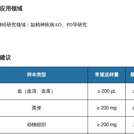
应用领域
神经研究领域：如精神疾病AD、PD等研究
建议
样本类型
常规送样量
血（血清、血浆）
≥
200
μ
L
粪便
≥
200 mg
动物组织
≥
200
mg