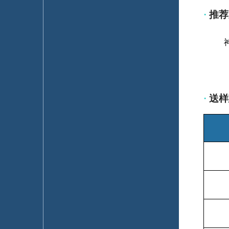
·
推荐
·
送样