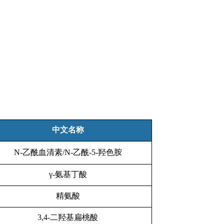
中文名称
N-乙酰血清素/N-乙酰-5-羟色胺
γ-氨基丁酸
精氨酸
3,4-二羟基扁桃酸