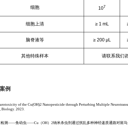
7
细胞
10
细胞上清
≥
1 mL
脑脊液等
≥
200
μ
L
其他特殊样本
请联系我们
案例
toxicity of the Cu(OH)2 Nanopesticide through Perturbing Multiple Neurotransm
, Biology. 2023.
质检测
——
鱼幼虫
——Cu
（
OH
）
2
纳米杀虫剂通过扰乱多种神经递质通路对斑马