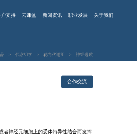
客户支持
云课堂
新闻资讯
职业发展
关于我们
品
>
代谢组学
>
靶向代谢组
>
神经递质
合作交流
器或者神经元细胞上的受体特异性结合而发挥