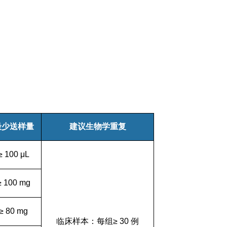
最少送样量
建议生物学重复
≥
100
μ
L
≥
100 mg
≥
80 mg
临床样本：每组≥
30
例