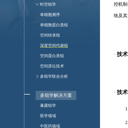
控机制
药物靶点蛋白质组
蛋白质修饰鉴定
脂质组
转录组测序
时空组学
多肽组
靶向修饰蛋白质组
高通量靶向代谢组
微生物组测序
单细胞测序
络及其
靶向代谢组
全外显子测序
单细胞蛋白质组
代谢流
基因芯片
空间转录组
深度空间代谢组
·
技术
空间蛋白质组
空间原位技术
多组学联合分析
·
技术
多组学解决方案
暴露组学
医学领域
中医药领域