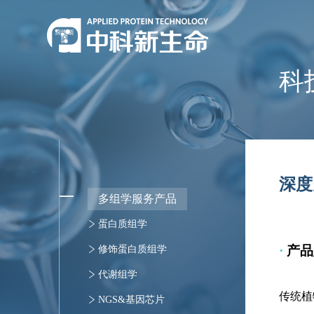
科
深度
多组学服务产品
蛋白质组学
·
产品
定量蛋白质组
修饰蛋白质组学
靶向蛋白质组
泛修饰蛋白质组学
代谢组学
传统植
蛋白质（组）定性
修饰蛋白定量分析
非靶向代谢组
NGS&基因芯片