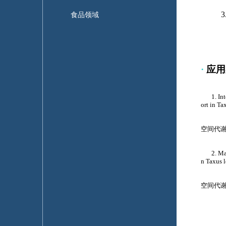
食品领域
·
应用
1. Integr
ort in Ta
空间代
2. Mass s
n Taxus 
空间代