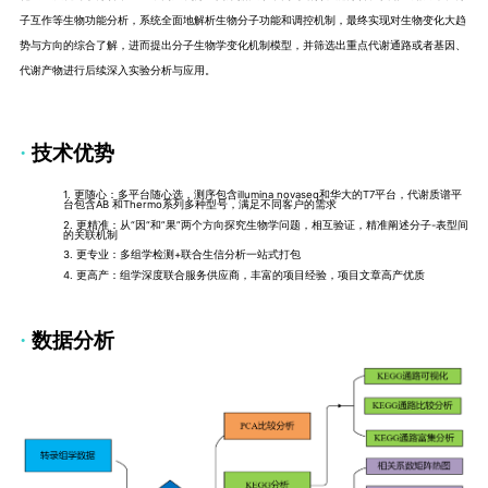
子互作等生物功能分析，系统全面地解析生物分子功能和调控机制，最终实现对生物变化大趋
势与方向的综合了解，进而提出分子生物学变化机制模型，并筛选出重点代谢通路或者基因、
代谢产物进行后续深入实验分析与应用。
·
技术优势
1.
更随心：多平台随心选，测序包含
illumina novaseq
和华大的
T7
平台，代谢质谱平
台包含
AB
和
Thermo
系列多种型号，满足不同客户的需求
2.
更精准：从
“
因
“
和
”
果
”
两个方向探究生物学问题，相互验证，精准阐述分子
-
表型间
的关联机制
3.
更专业：多组学检测
+
联合生信分析一站式打包
4.
更高产：组学深度联合服务供应商，丰富的项目经验，项目文章高产优质
·
数据分析