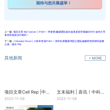
期待与您
共襄盛举！
上一篇:
项目文章 Mol Cancer | IF40+！李春香/赫捷团队纵向血浆多组学揭秘DEFA1 如何介导
食管癌免疫治疗耐药！
下一篇:
J Hematol Oncol | 小样本登顶IF40+！清华长庚董家鸿院士团队破解胆管癌神经侵袭
之谜，揭示 PNI
其他新闻
+ MORE
项目文章Cell Rep |中国医科院刘芝华教授团队利用三组学联合分析揭示OTUB2/STAT1/CALML3/PS轴的抑癌机制
文末福利 | 喜讯！中科新生命10月发表项目文章40篇，平均影响因子7.43分！
2022-11-09
2022-11-09