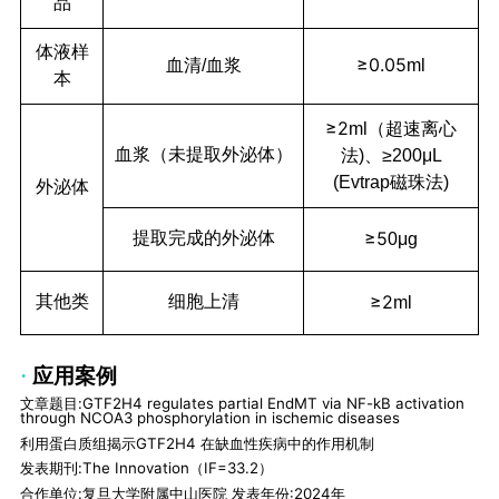
品
体液样
≥0.05
血清
/
血浆
ml
本
≥2
ml（超速离心
血浆（未提取外泌体）
法)、≥200μL
(Evtrap磁珠法)
外泌体
≥5
提取完成的外泌体
0μg
≥2
其他类
细胞上清
ml
·
应用案例
文章题目:GTF2H4 regulates partial EndMT via NF-kB activation
through NCOA3 phosphorylation in
ischemic diseases
利用蛋白质组揭示GTF2H4 在缺血性疾病中的作用机制
发表期刊:The Innovation（IF=33.2）
合作单位:复旦大学附属中山医院 发表年份:2024年