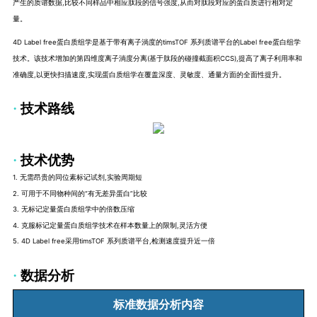
产生的质谱数据,比较不同样品中相应肽段的信号强度,从而对肽段对应的蛋白质进行相对定
量。
4D Label free蛋白质组学是基于带有离子淌度的timsTOF 系列质谱平台的Label free蛋白组学
技术。该技术增加的第四维度离子淌度分离(基于肽段的碰撞截面积CCS),提高了离子利用率和
准确度,以更快扫描速度,实现蛋白质组学在覆盖深度、灵敏度、通量方面的全面性提升。
·
技术路线
·
技术优势
1. 无需昂贵的同位素标记试剂,实验周期短
2. 可用于不同物种间的“有无差异蛋白”比较
3. 无标记定量蛋白质组学中的倍数压缩
4. 克服标记定量蛋白质组学技术在样本数量上的限制,灵活方便
5. 4D Label free采用timsTOF 系列质谱平台,检测速度提升近一倍
·
数据分析
标准数据分析内容