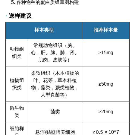
5. 各种物种的蛋白质组草图构建
送样建议
·
样本类型
推荐样本量
常规动物组织（脑、
动物组
心、肝、脾、肺、肾、
≥15mg
织类
肌肉、皮肤等）
柔软组织（木本植物的
植物组
叶、花等，草本科植
≥50mg
织类
物，藻类，蕨类植物，
大型真菌等）
微生物
菌类
≥20mg
类
细胞样
≥0.5
悬浮
/
贴壁培养细胞
×
10^7