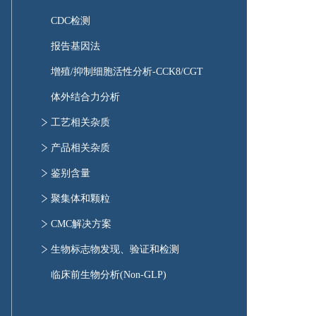
蛋白质核磁共振分析
CDC检测
X射线粉末衍射
报告基因法
游离巯基含量分析
增殖/抑制细胞活性分析-CCK8/CGT
内源荧光光谱
体外结合力分析
热稳定性分析DSC
工艺相关杂质
氢氘交换质谱（HDX）
HCP检测试剂专属性
产品相关杂质
分析型超速离心（AUC）
消泡剂残留检测
杂质鉴定(色谱纯化-液质分析)
鉴别含量
蛋白分子粒径（DLS）分析
宿主蛋白残留(HCP)检测
色谱分析
聚集体和颗粒
金属离子残留检测
毛细管分析
聚集体和颗粒
CMC解决方案
HCD残留检测
细胞治疗产品CMC分析
生物标志物发现、验证和检测
mRNA药物研发方案
生物标志物发现、验证和检测
临床前生物分析(Non-GLP)
AAV类药物检测