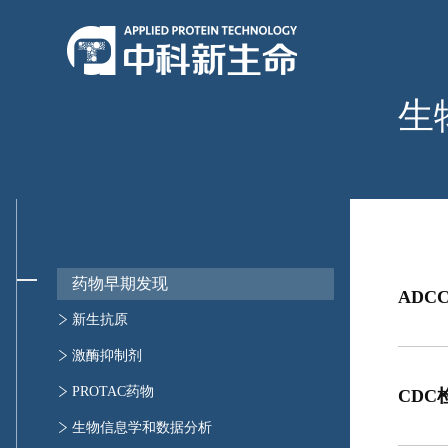
生
药物早期发现
ADC
新生抗原
新生抗原免疫原性验证
激酶抑制剂
新生抗原发现筛选
激酶谱研究
PROTAC药物
CDC
激酶活性检测
PROTAC脱靶蛋白检测
生物信息学和数据分析