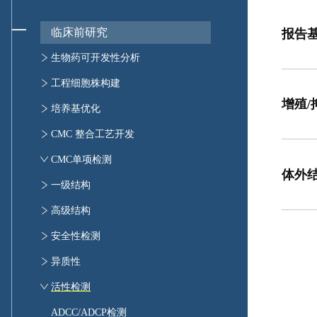
激酶磷酸化通路研究
PROTAC泛素化位点分析
多组学生物信息学分析
临床前研究
报告
PROTAC空间结构预测和E3作用位点评估
蛋白结构预测和蛋白互作检测
生物药可开发性分析
生物药可开发性分析
工程细胞株构建
增殖/
稳转细胞株构建平台
培养基优化
培养基优化
CMC 整合工艺开发
CMC 整合工艺开发
CMC单项检测
体外
一级结构
肽图分析
高级结构
分子量分析
红外光谱检测
安全性检测
氨基酸分析
紫外光谱分析
安全性检测
异质性
元素分析
旋光性分析
异质性检测
活性检测
圆二色谱分析
ADCC/ADCP检测