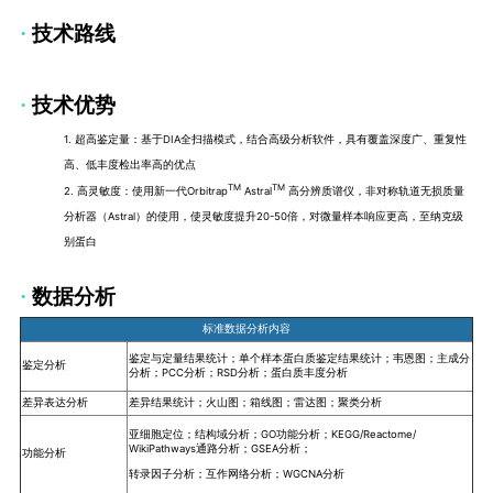
·
技术路线
·
技术优势
1. 超高鉴定量：基于DIA全扫描模式，结合高级分析软件，具有覆盖深度广、重复性
高、低丰度检出率高的优点
TM
TM
2. 高灵敏度：使用新一代Orbitrap
Astral
高分辨质谱仪，非对称轨道无损质量
分析器（Astral）的使用，使灵敏度提升20-50倍，对微量样本响应更高，至纳克级
别蛋白
·
数据分析
标准数据分析内容
鉴定与定量结果统计；单个样本蛋白质鉴定结果统计；韦恩图；主成分
鉴定分析
分析；PCC分析；RSD分析；
蛋白质丰度分析
差异表达分析
差异结果统计；火山图；箱线图；雷达图；聚类分析
亚细胞定位；结构域分析；GO功能分析；KEGG/Reactome/
WikiPathways通路分析；GSEA分析；
功能分析
转录因子分析；互作网络分析；WGCNA分析