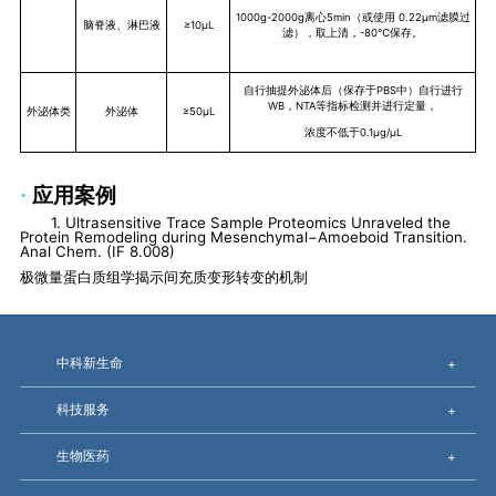
1000g-2000g离心5min（或使用 0.22μm滤膜过
脑脊液、淋巴液
≥10μL
滤），取上清，-80℃保存。
自行抽提外泌体后（保存于PBS中）自行进行
WB，NTA等指标检测并进行定量，
外泌体类
外泌体
≥50μL
浓度不低于0.1μg/μL
·
应用案例
1. Ultrasensitive Trace Sample Proteomics Unraveled the
Protein Remodeling during Mesenchymal−Amoeboid Transition.
Anal Chem. (IF 8.008)
极微量蛋白质组学揭示间充质变形转变的机制
中科新生命
+
科技服务
+
生物医药
+