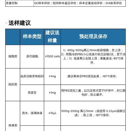
质量控制
QC样本评价；组间样本鉴定评价；样本定量波动评价；DIA体系评价
·
送样建议
建议送
样本类型
预处理及保存
样量
1）400g-1000g离心10min收获细胞，弃上清；
2）用预冷的PBS小心洗涤片状沉淀物2次，置于冰
细胞类
原代细胞
≥1000 cells
上；3）低速离心去除上清，液氮速冻,-80℃保
存。
临床活检穿刺组织
≥1mg
建议离体后PBS清洗血液，-80℃保存。
组织类
用PBS清洗三遍，以沉淀形式置于EP管中，封口膜
类器官
≥1mg
包好，防止爆开。
1000g-2000g 离心10min（或使用 0.22μm滤膜过
房水、玻璃体液
≥10μL
滤），取上清，-80℃保存。
体液类