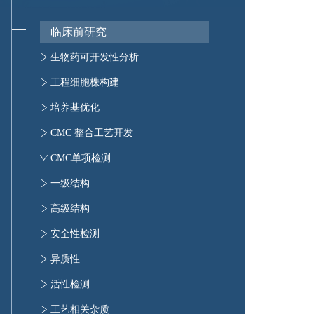
激酶磷酸化通路研究
PROTAC泛素化位点分析
多组学生物信息学分析
临床前研究
PROTAC空间结构预测和E3作用位点评估
蛋白结构预测和蛋白互作检测
生物药可开发性分析
生物药可开发性分析
工程细胞株构建
稳转细胞株构建平台
培养基优化
培养基优化
CMC 整合工艺开发
CMC 整合工艺开发
CMC单项检测
一级结构
肽图分析
高级结构
分子量分析
红外光谱检测
安全性检测
氨基酸分析
紫外光谱分析
安全性检测
异质性
元素分析
旋光性分析
异质性检测
活性检测
圆二色谱分析
ADCC/ADCP检测
工艺相关杂质