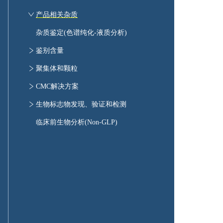
蛋白质核磁共振分析
CDC检测
HCP检测试剂专属性
产品相关杂质
X射线粉末衍射
报告基因法
消泡剂残留检测
杂质鉴定(色谱纯化-液质分析)
游离巯基含量分析
增殖/抑制细胞活性分析-CCK8/CGT
宿主蛋白残留(HCP)检测
鉴别含量
内源荧光光谱
体外结合力分析
金属离子残留检测
色谱分析
聚集体和颗粒
热稳定性分析DSC
HCD残留检测
毛细管分析
聚集体和颗粒
CMC解决方案
氢氘交换质谱（HDX）
细胞治疗产品CMC分析
生物标志物发现、验证和检测
分析型超速离心（AUC）
mRNA药物研发方案
生物标志物发现、验证和检测
临床前生物分析(Non-GLP)
蛋白分子粒径（DLS）分析
AAV类药物检测
溶瘤病毒药物
细胞治疗工艺方案
疫苗药物质量研究
抗体药物研发方案