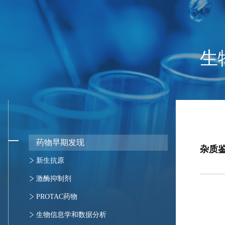
生
药物早期发现
杂质鉴
新生抗原
新生抗原免疫原性验证
激酶抑制剂
新生抗原发现筛选
激酶谱研究
PROTAC药物
激酶活性检测
PROTAC脱靶蛋白检测
生物信息学和数据分析